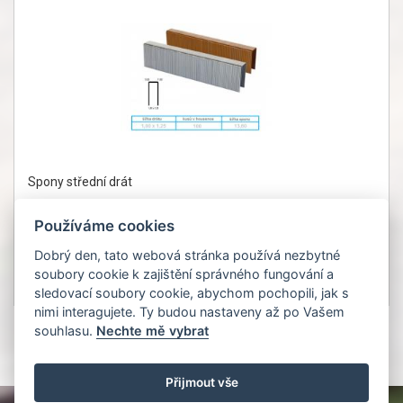
Spony střední drát
Používáme cookies
Dobrý den, tato webová stránka používá nezbytné
soubory cookie k zajištění správného fungování a
1 053Kč
Detail
sledovací soubory cookie, abychom pochopili, jak s
bez DPH 870 Kč
nimi interagujete. Ty budou nastaveny až po Vašem
souhlasu.
Nechte mě vybrat
1
Přijmout vše