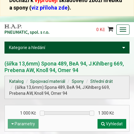
Dochází k
výprodeji
skladového zboží hřebíků
a spony (
viz příloha zde
).
0 Kč
Toggl
navig
Kategorie a hledání
(šířka 13,6mm) Spona 489, BeA 94, J.Kihlberg 669,
Prebena AW, Knoll 94, Omer 94
Katalog
Spojovací materiál
Spony
Střední drát
(šířka 13,6mm) Spona 489, BeA 94, J.Kihlberg 669,
Prebena AW, Knoll 94, Omer 94
1 000
Kč
1 300
Kč
Parametry
Vyhledat