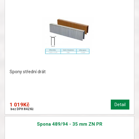
Spony střední drát
1 019Kč
Detail
bez DPH 842 Kč
Spona 489/94 - 35 mm ZN PR