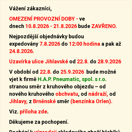
Vážení zákazníci,
OMEZENÍ PROVOZNÍ DOBY -
ve
dnech
10.8.2026 - 21.8.2026
bude
ZAVŘENO.
Nejpozdější objednávky budou
expedovány
7.8.2026
do
12:00 hodina
a pak až
24.8.2026.
Uzavírka ulice Jihlavské
od
22.8.
do
28.9.2026
V období od
22.8.
do
25.9.2026
bude možné
vjet k firmě
H.A.P. Pneumatic, spol. s r.o.
stranou směr z kruhového objezdu –
od
nového kruhového
obchvatu
, od
nádraží,
od
Jihlavy,
z
Brněnské
směr
(benzínka Orlen).
Viz.
příloha zde
.
Děkujeme za pochopení.