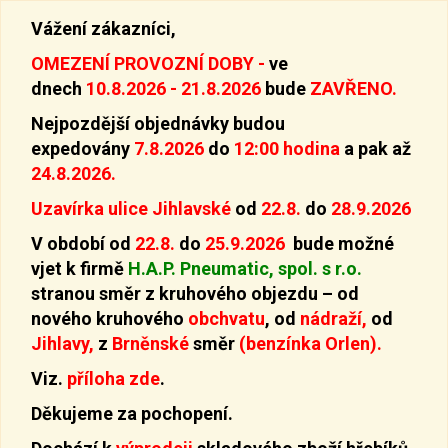
Vážení zákazníci,
OMEZENÍ PROVOZNÍ DOBY -
ve
dnech
10.8.2026 - 21.8.2026
bude
ZAVŘENO.
Nejpozdější objednávky budou
expedovány
7.8.2026
do
12:00 hodina
a pak až
24.8.2026.
Uzavírka ulice Jihlavské
od
22.8.
do
28.9.2026
V období od
22.8.
do
25.9.2026
bude možné
vjet k firmě
H.A.P. Pneumatic, spol. s r.o.
stranou směr z kruhového objezdu –
od
nového kruhového
obchvatu
, od
nádraží,
od
Jihlavy,
z
Brněnské
směr
(benzínka Orlen).
Viz.
příloha zde
.
Děkujeme za pochopení.