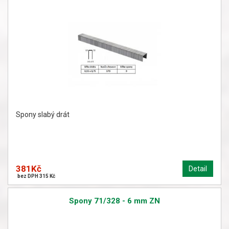
Spony slabý drát
381Kč
Detail
bez DPH 315 Kč
Spony 71/328 - 6 mm ZN