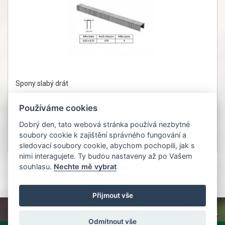
Spony slabý drát
Používáme cookies
Dobrý den, tato webová stránka používá nezbytné
soubory cookie k zajištění správného fungování a
163Kč
Detail
sledovací soubory cookie, abychom pochopili, jak s
bez DPH 135 Kč
nimi interagujete. Ty budou nastaveny až po Vašem
souhlasu.
Nechte mě vybrat
1
Přijmout vše
TOPWEBY - webhosting, domény, tvorba www
Odmítnout vše