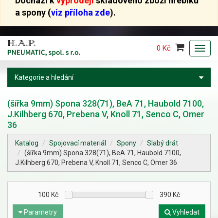
Dochází k
výprodeji
skladového zboží hřebíků
a spony (
viz příloha zde
).
0 Kč
Toggl
navig
Kategorie a hledání
(šířka 9mm) Spona 328(71), BeA 71, Haubold 7100,
J.Kilhberg 670, Prebena V, Knoll 71, Senco C, Omer
36
Katalog
Spojovací materiál
Spony
Slabý drát
(šířka 9mm) Spona 328(71), BeA 71, Haubold 7100,
J.Kilhberg 670, Prebena V, Knoll 71, Senco C, Omer 36
100
Kč
390
Kč
Parametry
Vyhledat