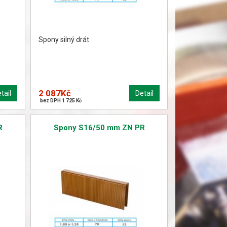
Spony silný drát
2 087Kč
tail
Detail
bez DPH 1 725 Kč
R
Spony S16/50 mm ZN PR