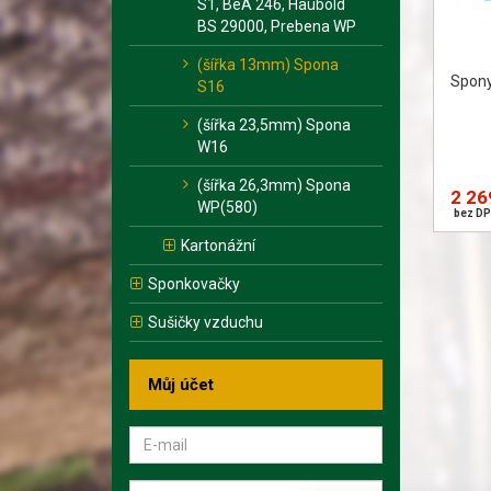
S1, BeA 246, Haubold
BS 29000, Prebena WP
(šířka 13mm) Spona
Spony 
S16
(šířka 23,5mm) Spona
W16
(šířka 26,3mm) Spona
2 26
WP(580)
bez DP
Kartonážní
Sponkovačky
Sušičky vzduchu
Můj účet