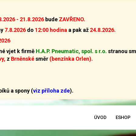
8.2026 - 21.8.2026
bude
ZAVŘENO.
ny
7.8.2026
do
12:00 hodina
a pak až
24.8.2026.
2026
é vjet k firmě
H.A.P. Pneumatic, spol. s r.o.
stranou sm
vy,
z
Brněnské
směr
(benzínka Orlen).
íků a spony (
viz příloha zde
).
ÚVOD
ESHOP