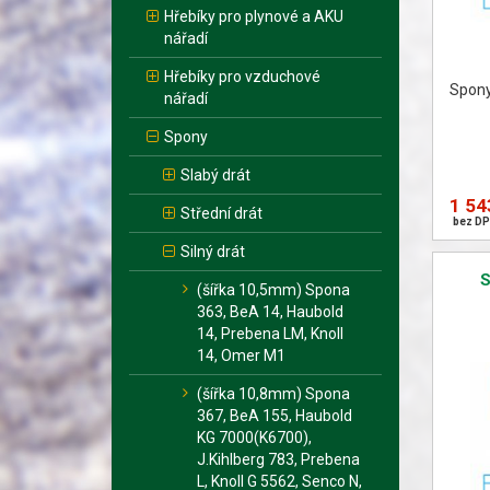
Hřebíky pro plynové a AKU
nářadí
Hřebíky pro vzduchové
Spony 
nářadí
Spony
Slabý drát
1 54
Střední drát
bez DP
Silný drát
(šířka 10,5mm) Spona
363, BeA 14, Haubold
14, Prebena LM, Knoll
14, Omer M1
(šířka 10,8mm) Spona
367, BeA 155, Haubold
KG 7000(K6700),
J.Kihlberg 783, Prebena
L, Knoll G 5562, Senco N,