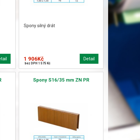
Spony silný drát
1 906Kč
tail
Detail
bez DPH 1 575 Kč
R
Spony S16/35 mm ZN PR