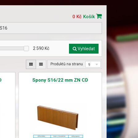
0 Kč
Košík
 S16
2 590
Kč
Vyhledat
Produktů na stranu
9
D
Spony S16/22 mm ZN CD