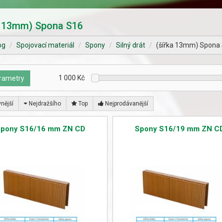
a 13mm) Spona S16
og
Spojovací materiál
Spony
Silný drát
(šířka 13mm) Spona
1 000
Kč
rametry
nější
Nejdražšího
Top
Nejprodávanější
Spony S16/16 mm ZN CD
Spony S16/19 mm ZN C