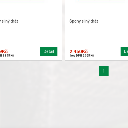
silný drát
Spony silný drát
9Kč
2 450Kč
Detail
De
H 1 875 Kč
bez DPH 2 025 Kč
1