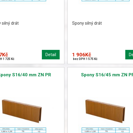
silný drát
Spony silný drát
7Kč
1 906Kč
Detail
De
H 1 725 Kč
bez DPH 1 575 Kč
Spony S16/40 mm ZN PR
Spony S16/45 mm ZN P