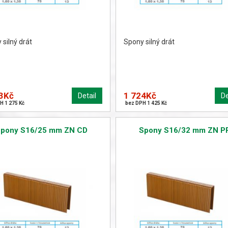
silný drát
Spony silný drát
3Kč
1 724Kč
Detail
De
H 1 275 Kč
bez DPH 1 425 Kč
Spony S16/25 mm ZN CD
Spony S16/32 mm ZN P