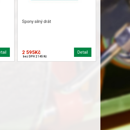
Spony silný drát
2 595Kč
tail
Detail
bez DPH 2 145 Kč