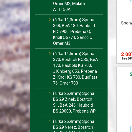
Omer M2, Makita
AT1150A
(šířka 11,3mm) Spona
Spony 
368, BeA 180, Haubold
HD 7900, Prebena Q,
Knoll Q6774, Senco Q,
Omer M3
(šířka 11,5mm) Spona
2 08
bez DP
370, Bostitch BCS5, BeA
170, Haubold KG 700,
J.Kihlberg 653, Prebena
Z, Knoll KG 700, DuoFast
76, Omer 700
(šířka 26,9mm) Spona
BS 29 Zinek, Bostitch
S1, BeA 246, Haubold
BS 29000, Prebena WP
(šířka 26,9mm) Spona
BS 29 Nerez, Bostitch