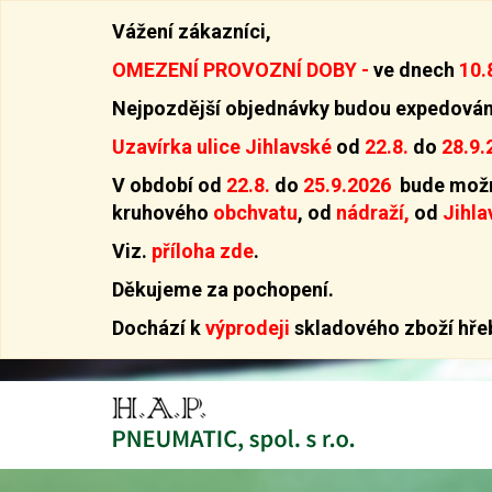
Vážení zákazníci,
OMEZENÍ PROVOZNÍ DOBY -
ve dnech
10.
Nejpozdější objednávky budou expedová
Uzavírka ulice Jihlavské
od
22.8.
do
28.9.
V období od
22.8.
do
25.9.2026
bude možn
kruhového
obchvatu
, od
nádraží,
od
Jihla
Viz.
příloha zde
.
Děkujeme za pochopení.
Dochází k
výprodeji
skladového zboží hřeb