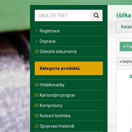
(šířk
Katal
Registrace
Doprava
Pa
Důležité dokumenty
Nejlev
Kategorie produktů
Hřebíkovačky
Kartonážní progran
Kompresory
Kotevní technika
Spojovací materiál