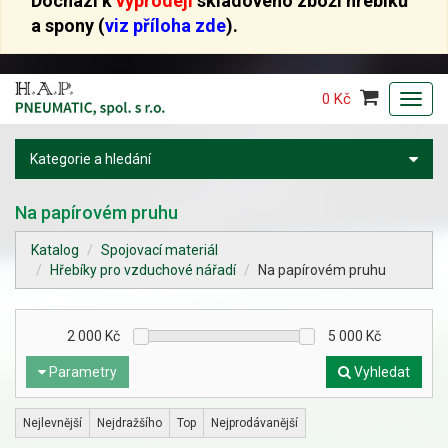
Dochází k
výprodeji
skladového zboží hřebíků
a spony (
viz příloha zde
).
0 Kč
Toggl
navig
Kategorie a hledání
Na papírovém pruhu
Katalog
Spojovací materiál
Hřebíky pro vzduchové nářadí
Na papírovém pruhu
2 000
Kč
5 000
Kč
Parametry
Vyhledat
Nejlevnější
Nejdražšího
Top
Nejprodávanější