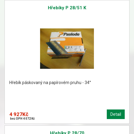
Hřebíky P 28/51 K
Hřebík páskovaný na papírovém pruhu - 34°
4 927Kč
Detail
bez DPH 4 072 Kč
Hřebíky P 28/70