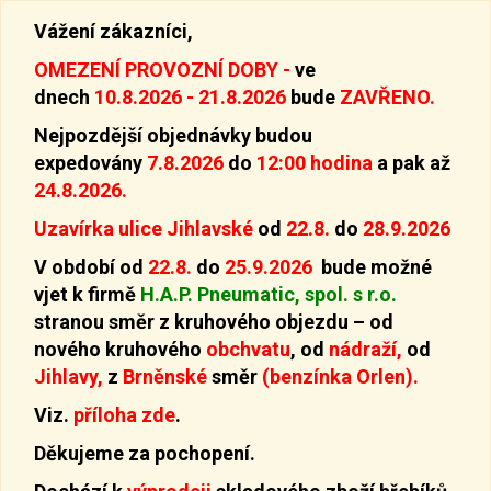
Vážení zákazníci,
OMEZENÍ PROVOZNÍ DOBY -
ve
dnech
10.8.2026 - 21.8.2026
bude
ZAVŘENO.
Nejpozdější objednávky budou
expedovány
7.8.2026
do
12:00 hodina
a pak až
24.8.2026.
Uzavírka ulice Jihlavské
od
22.8.
do
28.9.2026
V období od
22.8.
do
25.9.2026
bude možné
vjet k firmě
H.A.P. Pneumatic, spol. s r.o.
stranou směr z kruhového objezdu –
od
nového kruhového
obchvatu
, od
nádraží,
od
Jihlavy,
z
Brněnské
směr
(benzínka Orlen).
Viz.
příloha zde
.
Děkujeme za pochopení.