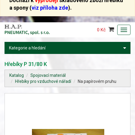
Dochází k
výprodeji
skladového zboží hřebíků
a spony (
viz příloha zde
).
0 Kč
Toggl
navig
Kategorie a hledání
Hřebíky P 31/80 K
Katalog
Spojovací materiál
Hřebíky pro vzduchové nářadí
Na papírovém pruhu