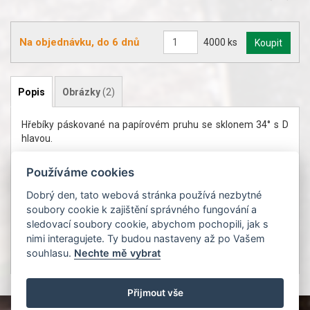
Na objednávku, do 6 dnů
4000 ks
Popis
Obrázky
(2)
Hřebíky páskované na papírovém pruhu se sklonem 34° s D
hlavou.
Průměr drátu je 3,1 mm délka 80 mm ,konvexní (kroužkové).
Používáme cookies
V krabici je 4000 ks.
Dobrý den, tato webová stránka používá nezbytné
Univerzální použití pro střechy, fasády a dřevostavby. Výroba
soubory cookie k zajištění správného fungování a
beden, obalů, palet atd.
sledovací soubory cookie, abychom pochopili, jak s
Tyto hřebíky se používají pro hřebíkovačk Paslode PSN90 a
nimi interagujete. Ty budou nastaveny až po Vašem
PSN100.1
souhlasu.
Nechte mě vybrat
Přijmout vše