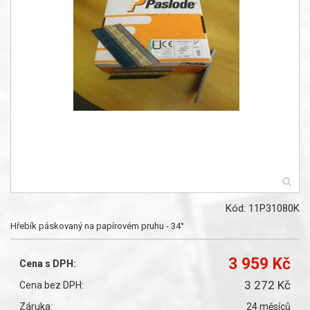
Kód: 11P31080K
Hřebík páskovaný na papírovém pruhu - 34°
3 959 Kč
Cena s DPH:
3 272 Kč
Cena bez DPH:
Záruka:
24 měsíců