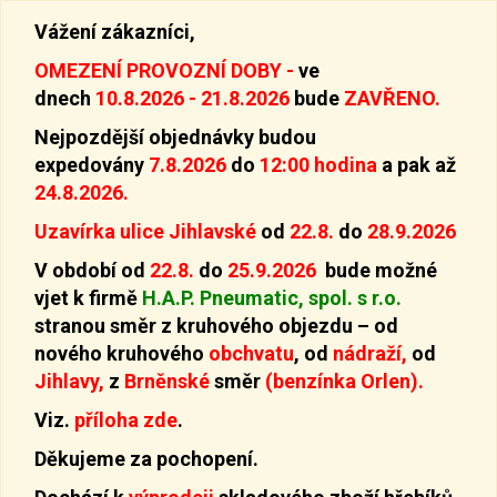
Vážení zákazníci,
OMEZENÍ PROVOZNÍ DOBY -
ve
dnech
10.8.2026 - 21.8.2026
bude
ZAVŘENO.
Nejpozdější objednávky budou
expedovány
7.8.2026
do
12:00 hodina
a pak až
24.8.2026.
Uzavírka ulice Jihlavské
od
22.8.
do
28.9.2026
V období od
22.8.
do
25.9.2026
bude možné
vjet k firmě
H.A.P. Pneumatic, spol. s r.o.
stranou směr z kruhového objezdu –
od
nového kruhového
obchvatu
, od
nádraží,
od
Jihlavy,
z
Brněnské
směr
(benzínka Orlen).
Viz.
příloha zde
.
Děkujeme za pochopení.