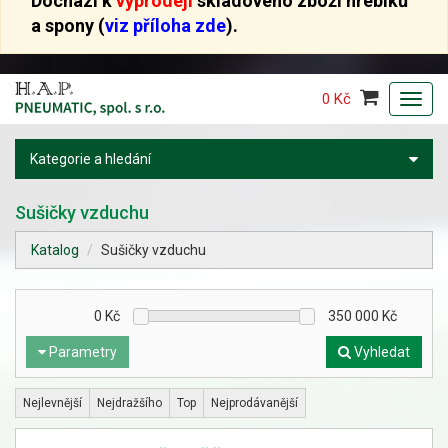
Dochází k
výprodeji
skladového zboží hřebíků
a spony (
viz příloha zde
).
0 Kč
Toggl
navig
Kategorie a hledání
Sušičky vzduchu
Katalog
Sušičky vzduchu
0
Kč
350 000
Kč
Parametry
Vyhledat
Nejlevnější
Nejdražšího
Top
Nejprodávanější