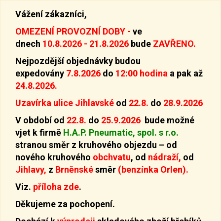
Vážení zákazníci,
OMEZENÍ PROVOZNÍ DOBY -
ve
dnech
10.8.2026 - 21.8.2026
bude
ZAVŘENO.
Nejpozdější objednávky budou
expedovány
7.8.2026
do
12:00 hodina
a pak až
24.8.2026.
Uzavírka ulice Jihlavské
od
22.8.
do
28.9.2026
V období od
22.8.
do
25.9.2026
bude možné
vjet k firmě
H.A.P. Pneumatic, spol. s r.o.
stranou směr z kruhového objezdu –
od
nového kruhového
obchvatu
, od
nádraží,
od
Jihlavy,
z
Brněnské
směr
(benzínka Orlen).
Viz.
příloha zde
.
Děkujeme za pochopení.