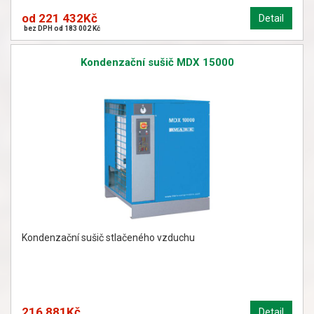
od 221 432Kč
Detail
bez DPH od 183 002 Kč
Kondenzační sušič MDX 15000
Kondenzační sušič stlačeného vzduchu
216 881Kč
Detail