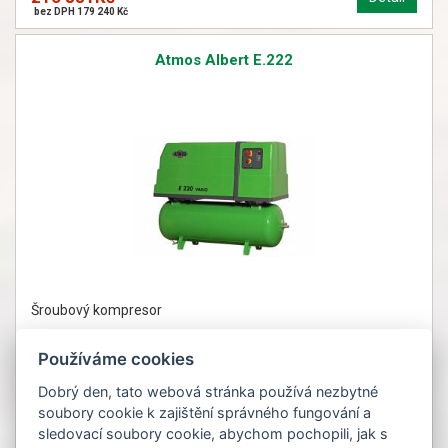
bez DPH 179 240 Kč
Atmos Albert E.222
Šroubový kompresor
Používáme cookies
Dobrý den, tato webová stránka používá nezbytné
soubory cookie k zajištění správného fungování a
od 215 380Kč
Detail
sledovací soubory cookie, abychom pochopili, jak s
bez DPH od 178 000 Kč