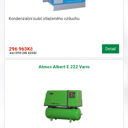
Kondenzační sušič stlačeného vzduchu
296 963Kč
Detail
bez DPH 245 424 Kč
Atmos Albert E.222 Vario