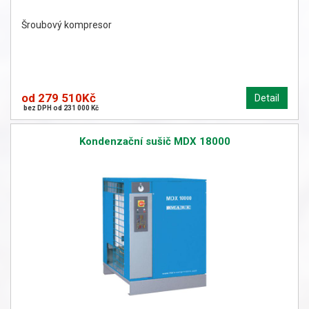
Šroubový kompresor
od 279 510Kč
Detail
bez DPH od 231 000 Kč
Kondenzační sušič MDX 18000