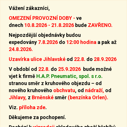
Vážení zákazníci,
OMEZENÍ PROVOZNÍ DOBY -
ve
dnech
10.8.2026 - 21.8.2026
bude
ZAVŘENO.
Nejpozdější objednávky budou
expedovány
7.8.2026
do
12:00 hodina
a pak až
24.8.2026.
Uzavírka ulice Jihlavské
od
22.8.
do
28.9.2026
V období od
22.8.
do
25.9.2026
bude možné
vjet k firmě
H.A.P. Pneumatic, spol. s r.o.
stranou směr z kruhového objezdu –
od
nového kruhového
obchvatu
, od
nádraží,
od
Jihlavy,
z
Brněnské
směr
(benzínka Orlen).
Viz.
příloha zde
.
Děkujeme za pochopení.