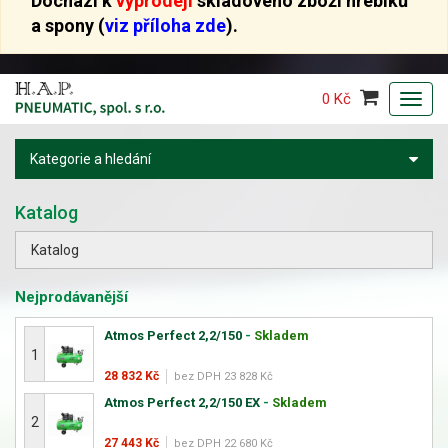
Dochází k
výprodeji
skladového zboží hřebíků
a spony (
viz příloha zde
).
0 Kč
Toggl
navig
Kategorie a hledání
Katalog
Katalog
Nejprodávanější
Atmos Perfect 2,2/150
-
Skladem
1
28 832 Kč
bez DPH 23 828 Kč
Atmos Perfect 2,2/150 EX
-
Skladem
2
27 443 Kč
bez DPH 22 680 Kč