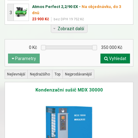
Atmos Perfect 2,2/90 EX
-
Na objednávku, do 3
3
dnů
23 900 Kč
bez DPH 19 752 Kč
Zobrazit další
0
Kč
350 000
Kč
Parametry
Vyhledat
Nejlevnější
Nejdražšího
Top
Nejprodávanější
Kondenzační sušič MDX 30000