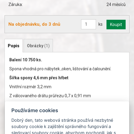
Záruka:
24 měsíců
Na objednávku, do 3 dnů
ks
Popis
Obrázky
(1)
Balení 10 750 ks.
Spona vhodná pro nábytek ,oken, lištování a čalounění.
Šířka spony 4,6 mm přes hřbet
Vnitřní rozměr 3,2 mm
Z válcovaného drátu průřezu 0,7 x 0,91 mm
Ocelová pozinkovaná spona
Používáme cookies
Délka spon 6 - 25 mm
Dobrý den, tato webová stránka používá nezbytné
Označení kompatibilní spony dle výrobce
: Bea 97, Haubold
soubory cookie k zajištění správného fungování a
97, JKihlberg 690, Prebena O, Knoll 97, Omer 4097, Rapid 137
sledovací soubory cookie, abychom pochopili, jak s