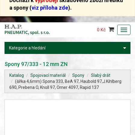
Dochází k
výprodeji
skladového zboží hřebíků
a spony (
viz příloha zde
).
0 Kč
Toggl
navig
Kategorie a hledání
Spony 97/333 - 12 mm ZN
Katalog
Spojovací materiál
Spony
Slabý drát
(šířka 4,6mm) Spona 333, BeA 97, Haubold 97,J.Kihlberg
690, Prebena O, Knoll 97, Omer 4097, Rapid 137