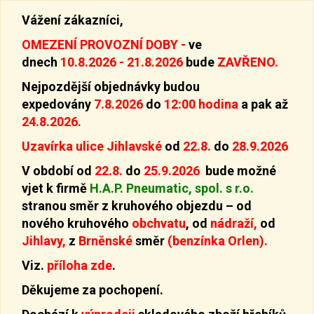
Vážení zákazníci,
OMEZENÍ PROVOZNÍ DOBY -
ve
dnech
10.8.2026 - 21.8.2026
bude
ZAVŘENO.
Nejpozdější objednávky budou
expedovány
7.8.2026
do
12:00 hodina
a pak až
24.8.2026.
Uzavírka ulice Jihlavské
od
22.8.
do
28.9.2026
V období od
22.8.
do
25.9.2026
bude možné
vjet k firmě
H.A.P. Pneumatic, spol. s r.o.
stranou směr z kruhového objezdu –
od
nového kruhového
obchvatu
, od
nádraží,
od
Jihlavy,
z
Brněnské
směr
(benzínka Orlen).
Viz.
příloha zde
.
Děkujeme za pochopení.