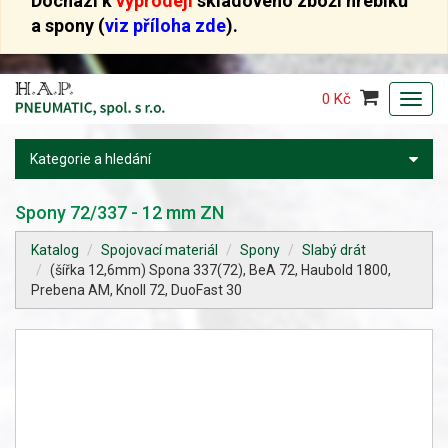
Dochází k
výprodeji
skladového zboží hřebíků
a spony (
viz příloha zde
).
0 Kč
Toggl
navig
Kategorie a hledání
Spony 72/337 - 12 mm ZN
Katalog
Spojovací materiál
Spony
Slabý drát
(šířka 12,6mm) Spona 337(72), BeA 72, Haubold 1800,
Prebena AM, Knoll 72, DuoFast 30