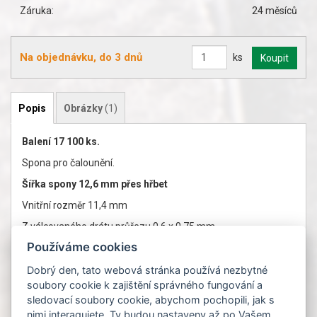
Záruka:
24 měsíců
Na objednávku, do 3 dnů
ks
Popis
Obrázky
(1)
Balení 17 100 ks.
Spona pro čalounění.
Šířka spony 12,6 mm přes hřbet
Vnitřní rozměr 11,4 mm
Z válcovaného drátu průřezu 0,6 x 0,75 mm
Používáme cookies
Ocelová pozinkovaná spona
Délka spon 6 - 16 mm
Dobrý den, tato webová stránka používá nezbytné
soubory cookie k zajištění správného fungování a
Označení kompatibilní spony dle výrobce
: Bea 72, Haubold
sledovací soubory cookie, abychom pochopili, jak s
1800, Prebena AM, Knoll 72, DuoFast 30
nimi interagujete. Ty budou nastaveny až po Vašem