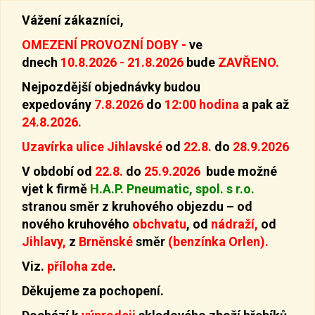
Vážení zákazníci,
OMEZENÍ PROVOZNÍ DOBY -
ve
dnech
10.8.2026 - 21.8.2026
bude
ZAVŘENO.
Nejpozdější objednávky budou
expedovány
7.8.2026
do
12:00 hodina
a pak až
24.8.2026.
Uzavírka ulice Jihlavské
od
22.8.
do
28.9.2026
V období od
22.8.
do
25.9.2026
bude možné
vjet k firmě
H.A.P. Pneumatic, spol. s r.o.
stranou směr z kruhového objezdu –
od
nového kruhového
obchvatu
, od
nádraží,
od
Jihlavy,
z
Brněnské
směr
(benzínka Orlen).
Viz.
příloha zde
.
Děkujeme za pochopení.