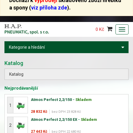
Dochází k
výprodeji
skladového zboží hřebíků
a spony (
viz příloha zde
).
0 Kč
Toggl
navig
Kategorie a hledání
Katalog
Katalog
Nejprodávanější
Atmos Perfect 2,2/150
-
Skladem
1
28 832 Kč
bez DPH 23 828 Kč
Atmos Perfect 2,2/150 EX
-
Skladem
2
27 443 Kč
bez DPH 22 680 Kč